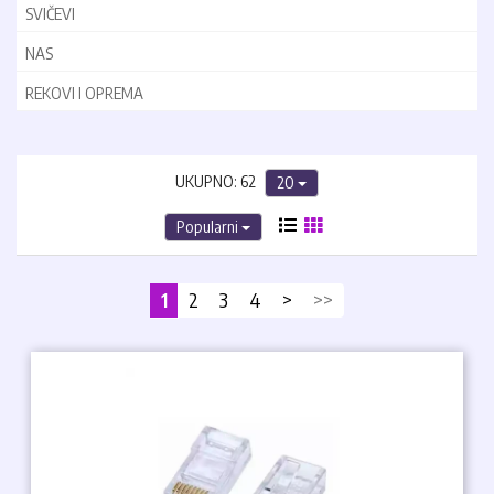
SVIČEVI
NAS
REKOVI I OPREMA
UKUPNO: 62
20
Popularni
1
2
3
4
>
>>