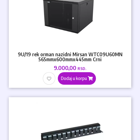
9U/19 rek orman nazidni Mirsan WTC09U60MN
565mmx600mmx445mm Crni
9.000,00
RSD.
Dodaj u korpu