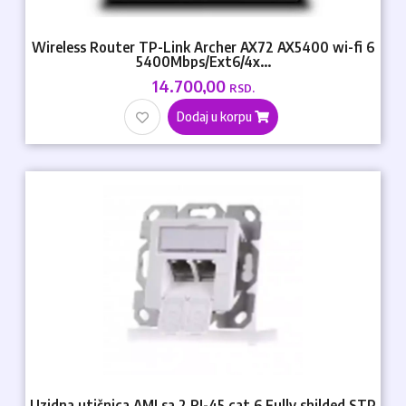
Wireless Router TP-Link Archer AX72 AX5400 wi-fi 6
5400Mbps/Ext6/4x...
14.700,00
RSD.
Dodaj u korpu
Uzidna utičnica AMJ sa 2 RJ-45 cat 6 Fully shilded STP