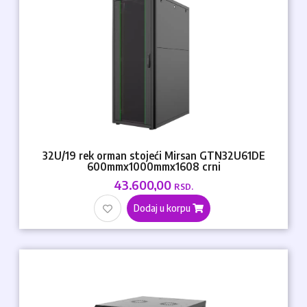
32U/19 rek orman stojeći Mirsan GTN32U61DE
600mmx1000mmx1608 crni
43.600,00
RSD.
Dodaj u korpu