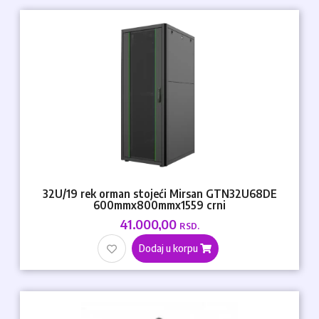
32U/19 rek orman stojeći Mirsan GTN32U68DE
600mmx800mmx1559 crni
41.000,00
RSD.
Dodaj u korpu