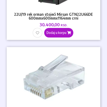
22U/19 rek orman stojeći Mirsan GTN22U66DE
600mmx600mmx1164mm crni
30.400,00
RSD.
Dodaj u korpu