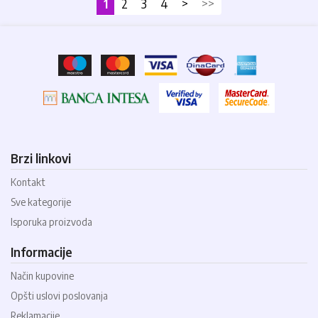
1
2
3
4
>
>>
Brzi linkovi
Kontakt
Sve kategorije
Isporuka proizvoda
Informacije
Način kupovine
Opšti uslovi poslovanja
Reklamacije