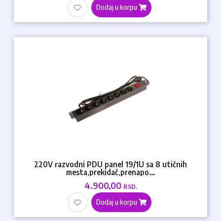
Dodaj u korpu
220V razvodni PDU panel 19/1U sa 8 utičnih
mesta,prekidač,prenapo...
4.900,00
RSD.
Dodaj u korpu