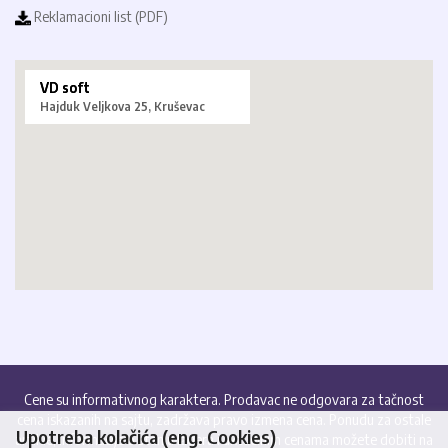
Reklamacioni list (PDF)
VD soft
Hajduk Veljkova 25, Kruševac
Cene su informativnog karaktera. Prodavac ne odgovara za tačnost
cena iskazanih na sajtu, zadržava pravo izmena cena. Ponudu za ostale
Upotreba kolačića (eng. Cookies)
artikle, informacije o stanju lagera i aktuelnim cenama možete dobiti na