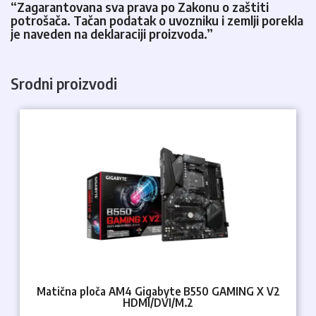
“Zagarantovana sva prava po Zakonu o zaštiti
potrošača. Tačan podatak o uvozniku i zemlji porekla
je naveden na deklaraciji proizvoda.”
Srodni proizvodi
Matična ploča AM4 Gigabyte B550 GAMING X V2
HDMI/DVI/M.2