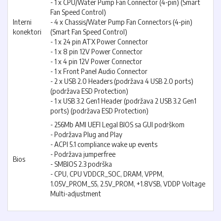
- 1 x CPU/Water Pump Fan Connector (4-pin) (Smart
Fan Speed Control)
Interni
- 4 x Chassis/Water Pump Fan Connectors (4-pin)
konektori
(Smart Fan Speed Control)
- 1 x 24 pin ATX Power Connector
- 1 x 8 pin 12V Power Connector
- 1 x 4 pin 12V Power Connector
- 1 x Front Panel Audio Connector
- 2 x USB 2.0 Headers (podržava 4 USB 2.0 ports)
(podržava ESD Protection)
- 1 x USB 3.2 Gen1 Header (podržava 2 USB 3.2 Gen1
ports) (podržava ESD Protection)
- 256Mb AMI UEFI Legal BIOS sa GUI podrškom
- Podržava Plug and Play
- ACPI 5.1 compliance wake up events
- Podržava jumperfree
Bios
- SMBIOS 2.3 podrška
- CPU, CPU VDDCR_SOC, DRAM, VPPM,
1.05V_PROM_S5, 2.5V_PROM, +1.8VSB, VDDP Voltage
Multi-adjustment