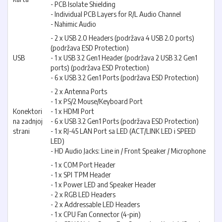
- PCB Isolate Shielding
- Individual PCB Layers for R/L Audio Channel
- Nahimic Audio
- 2 x USB 2.0 Headers (podržava 4 USB 2.0 ports)
(podržava ESD Protection)
USB
- 1 x USB 3.2 Gen1 Header (podržava 2 USB 3.2 Gen1
ports) (podržava ESD Protection)
- 6 x USB 3.2 Gen1 Ports (podržava ESD Protection)
- 2 x Antenna Ports
- 1 x PS/2 Mouse/Keyboard Port
Konektori
- 1 x HDMI Port
na zadnjoj
- 6 x USB 3.2 Gen1 Ports (podržava ESD Protection)
strani
- 1 x RJ-45 LAN Port sa LED (ACT/LINK LED i SPEED
LED)
- HD Audio Jacks: Line in / Front Speaker / Microphone
- 1 x COM Port Header
- 1 x SPI TPM Header
- 1 x Power LED and Speaker Header
- 2 x RGB LED Headers
- 2 x Addressable LED Headers
- 1 x CPU Fan Connector (4-pin)