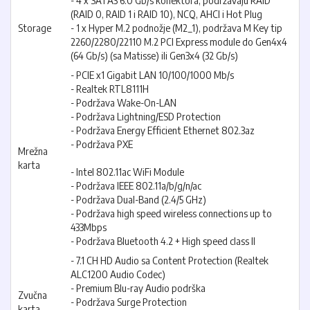
- 4 x SATA3 6.0 Gb/s konektora, podržavaju RAID
(RAID 0, RAID 1 i RAID 10), NCQ, AHCI i Hot Plug
Storage
- 1 x Hyper M.2 podnožje (M2_1), podržava M Key tip
2260/2280/22110 M.2 PCI Express module do Gen4x4
(64 Gb/s) (sa Matisse) ili Gen3x4 (32 Gb/s)
- PCIE x1 Gigabit LAN 10/100/1000 Mb/s
- Realtek RTL8111H
- Podržava Wake-On-LAN
- Podržava Lightning/ESD Protection
- Podržava Energy Efficient Ethernet 802.3az
- Podržava PXE
Mrežna
karta
- Intel 802.11ac WiFi Module
- Podržava IEEE 802.11a/b/g/n/ac
- Podržava Dual-Band (2.4/5 GHz)
- Podržava high speed wireless connections up to
433Mbps
- Podržava Bluetooth 4.2 + High speed class II
- 7.1 CH HD Audio sa Content Protection (Realtek
ALC1200 Audio Codec)
- Premium Blu-ray Audio podrška
Zvučna
- Podržava Surge Protection
karta