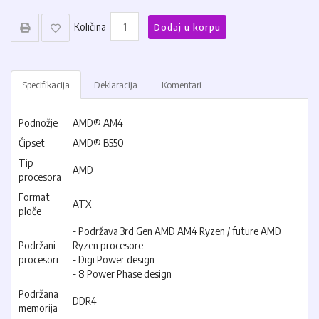
Količina
Dodaj u korpu
Specifikacija
Deklaracija
Komentari
Podnožje
AMD® AM4
Čipset
AMD® B550
Tip
AMD
procesora
Format
ATX
ploče
- Podržava 3rd Gen AMD AM4 Ryzen / future AMD
Podržani
Ryzen procesore
procesori
- Digi Power design
- 8 Power Phase design
Podržana
DDR4
memorija