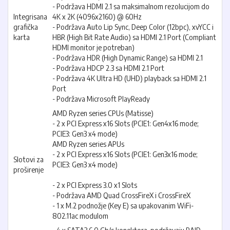
- Podržava HDMI 2.1 sa maksimalnom rezolucijom do
Integrisana
4K x 2K (4096x2160) @ 60Hz
grafička
- Podržava Auto Lip Sync, Deep Color (12bpc), xvYCC i
karta
HBR (High Bit Rate Audio) sa HDMI 2.1 Port (Compliant
HDMI monitor je potreban)
- Podržava HDR (High Dynamic Range) sa HDMI 2.1
- Podržava HDCP 2.3 sa HDMI 2.1 Port
- Podržava 4K Ultra HD (UHD) playback sa HDMI 2.1
Port
- Podržava Microsoft PlayReady
AMD Ryzen series CPUs (Matisse)
- 2 x PCI Express x16 Slots (PCIE1: Gen4x16 mode;
PCIE3: Gen3 x4 mode)
AMD Ryzen series APUs
- 2 x PCI Express x16 Slots (PCIE1: Gen3x16 mode;
Slotovi za
PCIE3: Gen3 x4 mode)
proširenje
- 2 x PCI Express 3.0 x1 Slots
- Podržava AMD Quad CrossFireX i CrossFireX
- 1 x M.2 podnožje (Key E) sa upakovanim WiFi-
802.11ac modulom