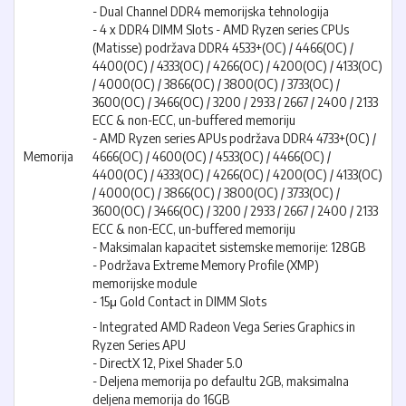
- Dual Channel DDR4 memorijska tehnologija
- 4 x DDR4 DIMM Slots - AMD Ryzen series CPUs
(Matisse) podržava DDR4 4533+(OC) / 4466(OC) /
4400(OC) / 4333(OC) / 4266(OC) / 4200(OC) / 4133(OC)
/ 4000(OC) / 3866(OC) / 3800(OC) / 3733(OC) /
3600(OC) / 3466(OC) / 3200 / 2933 / 2667 / 2400 / 2133
ECC & non-ECC, un-buffered memoriju
- AMD Ryzen series APUs podržava DDR4 4733+(OC) /
Memorija
4666(OC) / 4600(OC) / 4533(OC) / 4466(OC) /
4400(OC) / 4333(OC) / 4266(OC) / 4200(OC) / 4133(OC)
/ 4000(OC) / 3866(OC) / 3800(OC) / 3733(OC) /
3600(OC) / 3466(OC) / 3200 / 2933 / 2667 / 2400 / 2133
ECC & non-ECC, un-buffered memoriju
- Maksimalan kapacitet sistemske memorije: 128GB
- Podržava Extreme Memory Profile (XMP)
memorijske module
- 15μ Gold Contact in DIMM Slots
- Integrated AMD Radeon Vega Series Graphics in
Ryzen Series APU
- DirectX 12, Pixel Shader 5.0
- Deljena memorija po defaultu 2GB, maksimalna
deljena memorija do 16GB