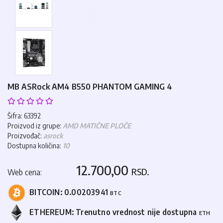
MB ASRock AM4 B550 PHANTOM GAMING 4
Šifra: 63392
Proizvod iz grupe:
AMD MATIČNE PLOČE
Proizvođač:
asrock
Dostupna količina:
10
12.700,00
RSD.
Web cena:
BITCOIN:
0.00203941
BTC
ETHEREUM:
Trenutno vrednost nije dostupna
ETH