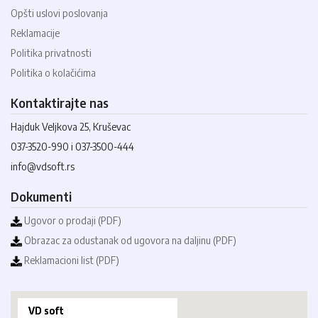
Opšti uslovi poslovanja
Reklamacije
Politika privatnosti
Politika o kolačićima
Kontaktirajte nas
Hajduk Veljkova 25, Kruševac
037-3520-990 i 037-3500-444
info@vdsoft.rs
Dokumenti
Ugovor o prodaji (PDF)
Obrazac za odustanak od ugovora na daljinu (PDF)
Reklamacioni list (PDF)
VD soft