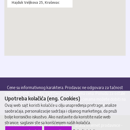
Hajduk Veljkova 25, Kruševac
Cene su informativnog karaktera. Prodavac ne odgovara za tačnost
cena iskazanih na sajtu, zadržava pravo izmena cena. Ponudu za ostale
Upotreba kolačića (eng. Cookies)
artikle, informacije o stanju lagera i aktuelnim cenama možete dobiti na
upit. Plaćanje se isključivo vrši virmanski - bezgotovinski.
Ovaj web sajt koristi kolačiće u cilju unapređenja pretrage, analize
saobraćaja, personalizacije sadržaja i ciljanog marketinga, da pruži
bolje korisničko iskustvo. Ako nastavite da koristite naše web
stranice, saglasni ste sa korišćenjem naših kolačića.
VD soft © 2026. Sva prava zadržana. -
Izrada internet prodavnice
-