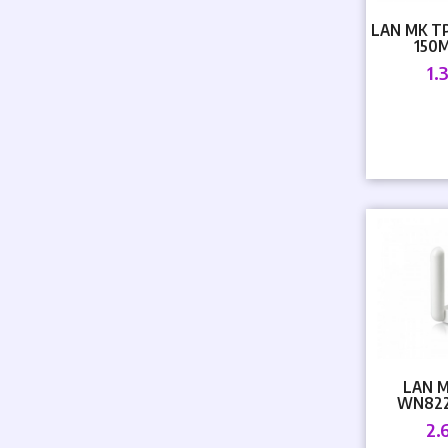
LAN MK T
150
1.
LAN M
WN822
2.