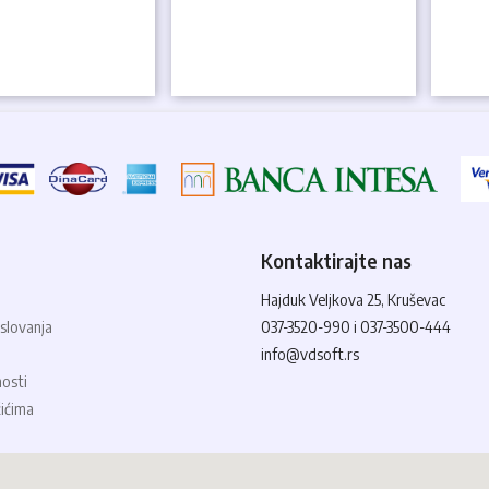
Kontaktirajte nas
Hajduk Veljkova 25, Kruševac
slovanja
037-3520-990 i 037-3500-444
info@vdsoft.rs
nosti
čićima