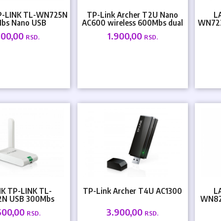
P-LINK TL-WN725N
TP-Link Archer T2U Nano
L
Mbs Nano USB
AC600 wireless 600Mbs dual
WN722
band USB
300,00
1.900,00
RSD.
RSD.
K TP-LINK TL-
TP-Link Archer T4U AC1300
L
N USB 300Mbs
WN82
2.4GHz
600,00
3.900,00
RSD.
RSD.