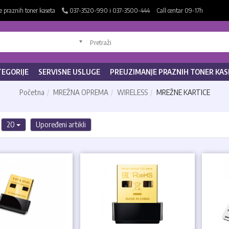
 praznih toner kaseta
037-3520-990 i 037-3500-444
Call centar 09-17h
TEGORIJE
SERVISNE USLUGE
PREUZIMANJE PRAZNIH TONER KAS
Početna
MREŽNA OPREMA
WIRELESS
MREŽNE KARTICE
20
Upoređeni artikli