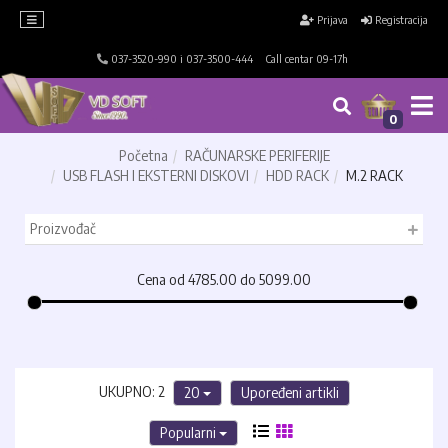
×
Prijava
Registracija
037-3520-990 i 037-3500-444
Call centar 09-17h
RAČUNARI
LAPTOP
RAČUNARSKE
RAČUNARSKE
ŠTAMPAČI,
MREŽNA
KABLOVI
SOFTVER
TV,
I
KOMPONENTE
PERIFERIJE
SKENERI
OPREMA
I
AUDIO,
TABLET
I
ADAPTERI
VIDEO
0
RAČUNARI
FOTOKOPIRI
Početna
RAČUNARSKE PERIFERIJE
Servisne
USB FLASH I EKSTERNI DISKOVI
HDD RACK
M.2 RACK
usluge
Proizvođač
Preuzimanje
praznih
toner
Cena od 4785.00 do 5099.00
kaseta
UKUPNO: 2
20
Upoređeni artikli
Popularni