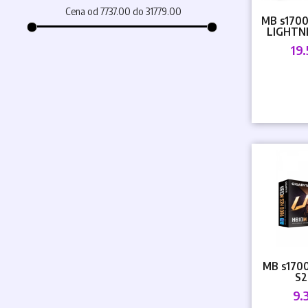
Cena od 7737.00 do 31779.00
MB s170
LIGHTN
19
MB s170
S2
9.