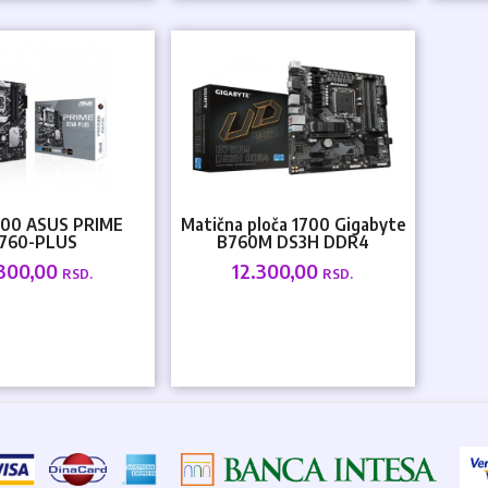
00 ASUS PRIME
Matična ploča 1700 Gigabyte
760-PLUS
B760M DS3H DDR4
.300,00
12.300,00
RSD.
RSD.