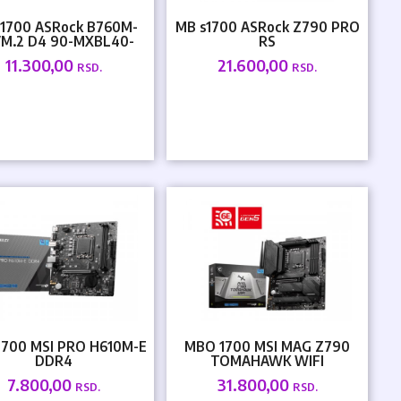
1700 ASRock B760M-
MB s1700 ASRock Z790 PRO
M.2 D4 90-MXBL40-
RS
A0UAYZ
11.300,00
21.600,00
RSD.
RSD.
700 MSI PRO H610M-E
MBO 1700 MSI MAG Z790
DDR4
TOMAHAWK WIFI
7.800,00
31.800,00
RSD.
RSD.