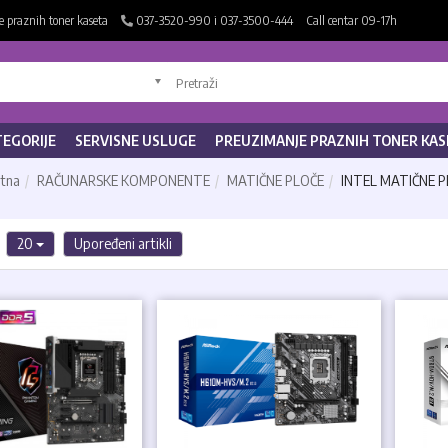
 praznih toner kaseta
037-3520-990 i 037-3500-444
Call centar 09-17h
TEGORIJE
SERVISNE USLUGE
PREUZIMANJE PRAZNIH TONER KAS
tna
RAČUNARSKE KOMPONENTE
MATIČNE PLOČE
INTEL MATIČNE 
4
20
Upoređeni artikli