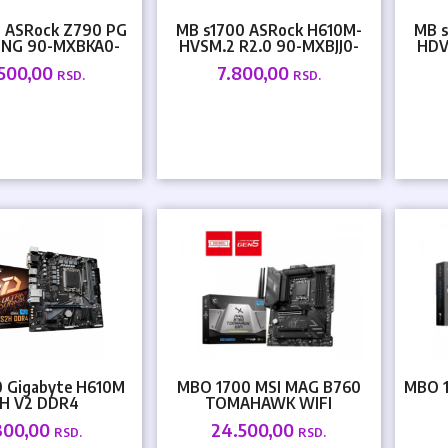
0 ASRock Z790 PG
MB s1700 ASRock H610M-
MB s
ING 90-MXBKA0-
HVSM.2 R2.0 90-MXBJJ0-
HDV
A0UAYZ
A0UAYZ
.500,00
7.800,00
RSD.
RSD.
0 Gigabyte H610M
MBO 1700 MSI MAG B760
MBO 1
H V2 DDR4
TOMAHAWK WIFI
300,00
24.500,00
RSD.
RSD.