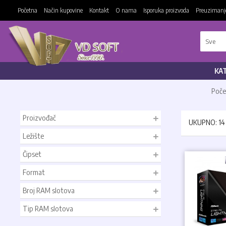
Početna
Način kupovine
Kontakt
O nama
Isporuka proizvoda
Preuzimanje
KA
Poče
Proizvođač
UKUPNO: 1
Ležište
Čipset
Format
Broj RAM slotova
Tip RAM slotova