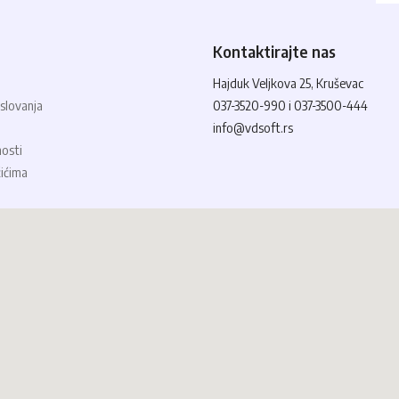
Kontaktirajte nas
Hajduk Veljkova 25, Kruševac
slovanja
037-3520-990 i 037-3500-444
info@vdsoft.rs
nosti
čićima