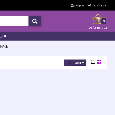
Prijava
Registracija
0
VAŠA KORPA
ETA
MPAČE
Popularni