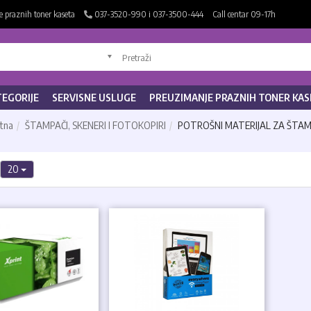
 praznih toner kaseta
037-3520-990 i 037-3500-444
Call centar 09-17h
TEGORIJE
SERVISNE USLUGE
PREUZIMANJE PRAZNIH TONER KAS
tna
ŠTAMPAČI, SKENERI I FOTOKOPIRI
POTROŠNI MATERIJAL ZA ŠTA
20