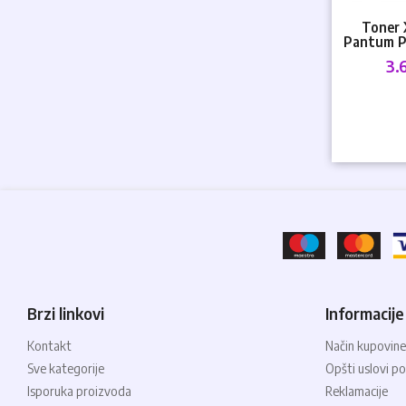
Toner 
Pantum 
M670
3.
M
Brzi linkovi
Informacije
Kontakt
Način kupovine
Sve kategorije
Opšti uslovi po
Isporuka proizvoda
Reklamacije