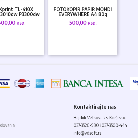
Xprint TL-410X
FOTOKOPIR PAPIR MONDI
P3010dw P3300dw
EVERYWHERE A4 80g
0dw M7100dn
600,00
500,00
RSD.
RSD.
7100dw...
Kontaktirajte nas
Hajduk Veljkova 25, Kruševac
slovanja
037-3520-990 i 037-3500-444
info@vdsoft.rs