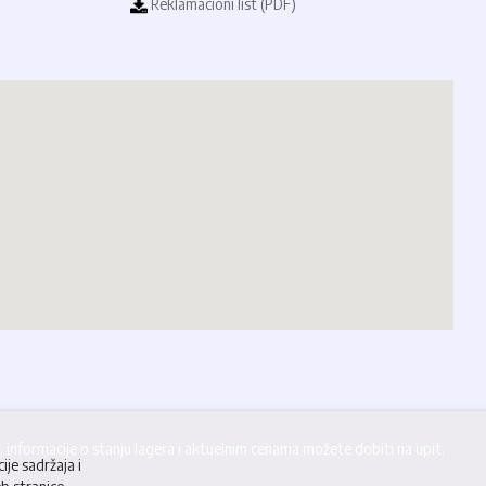
Reklamacioni list (PDF)
informacije o stanju lagera i aktuelnim cenama možete dobiti na upit.
ije sadržaja i