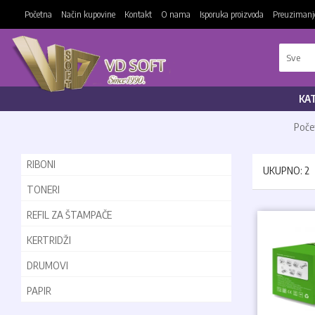
Početna
Način kupovine
Kontakt
O nama
Isporuka proizvoda
Preuzimanje
KA
Poče
RIBONI
UKUPNO: 2
TONERI
REFIL ZA ŠTAMPAČE
KERTRIDŽI
DRUMOVI
PAPIR