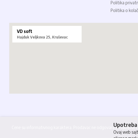
Politika privat
Politika o kola
VD soft
Hajduk Veljkova 25, Kruševac
Upotreba 
Cene su informativnog karaktera. Prodavac ne odgovara za tačnost cen
Ovaj web sajt 