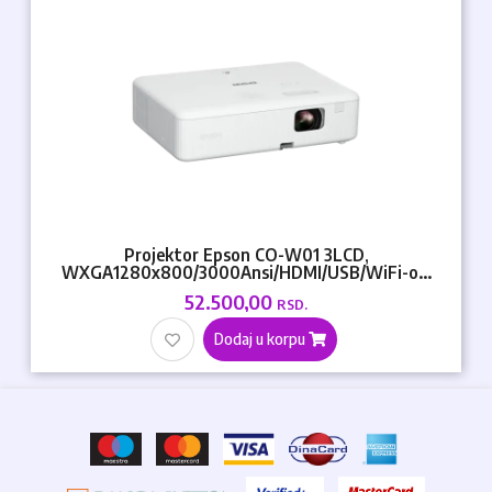
Projektor Epson CO-W01 3LCD,
WXGA1280x800/3000Ansi/HDMI/USB/WiFi-o...
52.500,00
RSD.
Dodaj u korpu