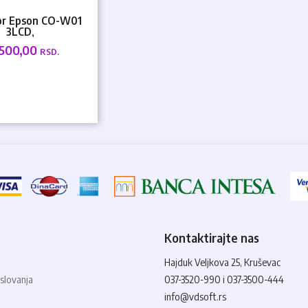
or Epson CO-W01
3LCD,
x800/3000Ansi/HDMI/USB/WiFi-
.500,00
RSD.
o...
Kontaktirajte nas
Hajduk Veljkova 25, Kruševac
slovanja
037-3520-990 i 037-3500-444
info@vdsoft.rs