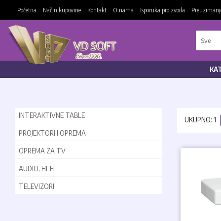
Početna
Način kupovine
Kontakt
O nama
Isporuka proizvoda
Preuzimanje
KA
INTERAKTIVNE TABLE
UKUPNO: 1
PROJEKTORI I OPREMA
OPREMA ZA TV
AUDIO, HI-FI
TELEVIZORI