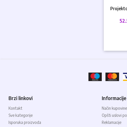
Projekt
WXGA1280
52
Brzi linkovi
Informacije
Kontakt
Način kupovine
Sve kategorije
Opšti uslovi po
Isporuka proizvoda
Reklamacije