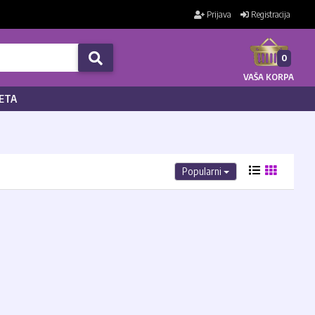
Prijava
Registracija
0
VAŠA KORPA
ETA
Popularni