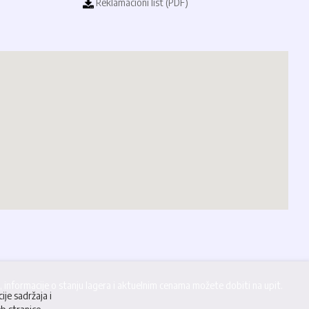
Reklamacioni list (PDF)
informacije o stanju lagera i aktuelnim cenama možete dobiti na upit.
ije sadržaja i