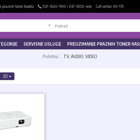
 praznih toner kaseta
037-3520-990 i 037-3500-444
Call centar 09-17h
TEGORIJE
SERVISNE USLUGE
PREUZIMANJE PRAZNIH TONER KAS
Početna
TV, AUDIO, VIDEO
20