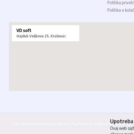
Politika privat
Politika o kola
VD soft
Hajduk Veljkova 25, Kruševac
Upotreba 
Cene su informativnog karaktera. Prodavac ne odgovara za tačnost cen
Ovaj web sajt 