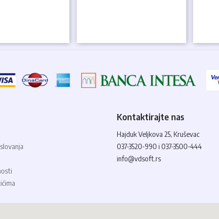
Kontaktirajte nas
Hajduk Veljkova 25, Kruševac
slovanja
037-3520-990 i 037-3500-444
info@vdsoft.rs
nosti
čićima