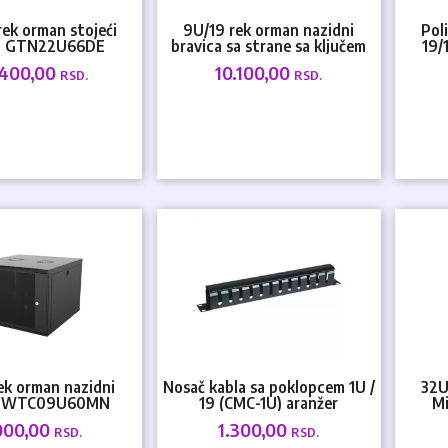
rek orman stojeći
9U/19 rek orman nazidni
Pol
n GTN22U66DE
bravica sa strane sa ključem
19/
0mmx1164mm crni
Mirsan WTC09U...
.400,00
10.100,00
RSD.
RSD.
ek orman nazidni
Nosač kabla sa poklopcem 1U /
32U
n WTC09U60MN
19 (CMC-1U) aranžer
M
00mmx445mm Crni
600
000,00
1.300,00
RSD.
RSD.