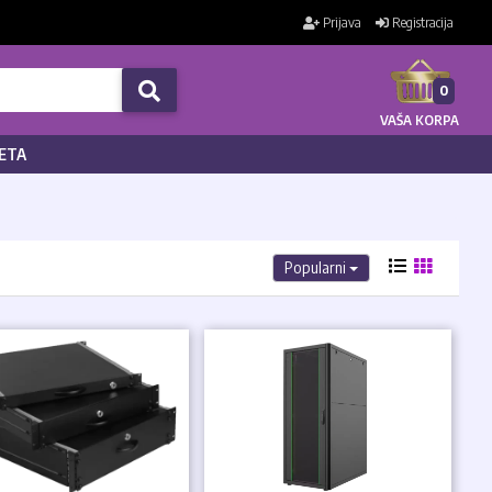
Prijava
Registracija
0
VAŠA KORPA
ETA
Popularni