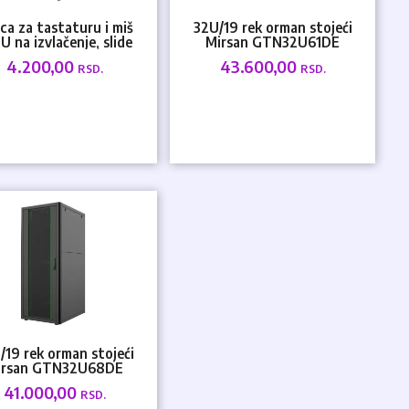
ica za tastaturu i miš
32U/19 rek orman stojeći
1U na izvlačenje, slide
Mirsan GTN32U61DE
mehanizam Mi...
600mmx1000mmx1608 crni
4.200,00
43.600,00
RSD.
RSD.
/19 rek orman stojeći
irsan GTN32U68DE
mmx800mmx1559 crni
41.000,00
RSD.