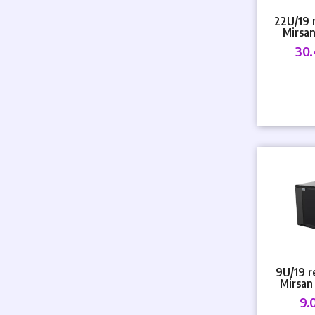
22U/19 
Mirsa
600mmx60
30
9U/19 r
Mirsa
565mmx6
9.