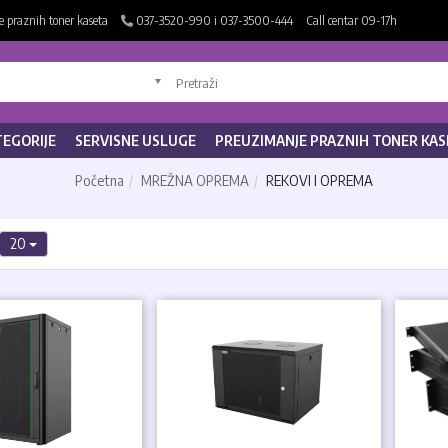
 praznih toner kaseta
037-3520-990 i 037-3500-444
Call centar 09-17h
TEGORIJE
SERVISNE USLUGE
PREUZIMANJE PRAZNIH TONER KAS
Početna
MREŽNA OPREMA
REKOVI I OPREMA
20