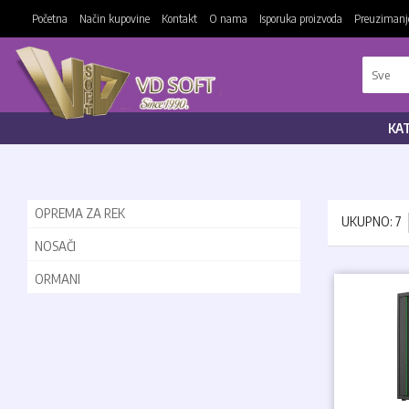
Početna
Način kupovine
Kontakt
O nama
Isporuka proizvoda
Preuzimanje
KA
OPREMA ZA REK
UKUPNO: 7
NOSAČI
ORMANI