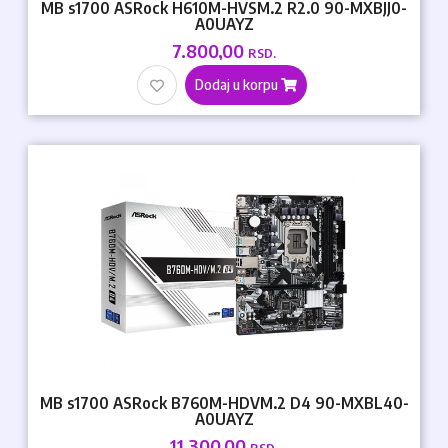
MB s1700 ASRock H610M-HVSM.2 R2.0 90-MXBJJ0-
A0UAYZ
7.800,00
RSD.
Dodaj u korpu
MB s1700 ASRock B760M-HDVM.2 D4 90-MXBL40-
A0UAYZ
11.300,00