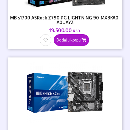
MB s1700 ASRock Z790 PG LIGHTNING 90-MXBKA0-
A0UAYZ
19.500,00
RSD.
Dodaj u korpu