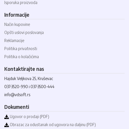
Isporuka proizvoda
Informacije
Način kupovine
Opšti uslovi poslovanja
Reklamacije
Politika privatnosti
Politika o kolačićima
Kontaktirajte nas
Hajduk Veljkova 25, Kruševac
037-3520-990 i 037-3500-444
info@vdsoft.rs
Dokumenti
Ugovor o prodaji (PDF)
Obrazac za odustanak od ugovora na daljinu (PDF)