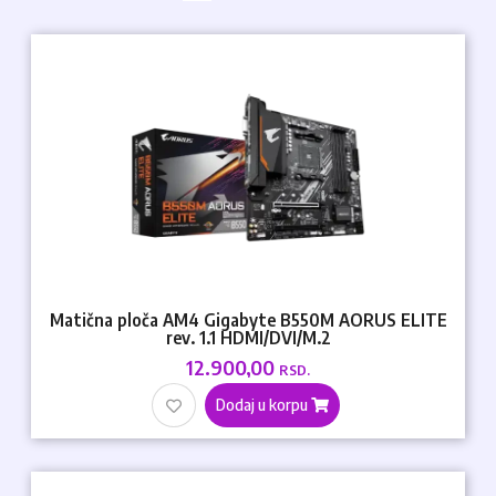
Matična ploča AM4 Gigabyte B550M AORUS ELITE
rev. 1.1 HDMI/DVI/M.2
12.900,00
RSD.
Dodaj u korpu