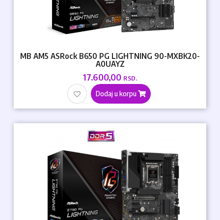
MB AM5 ASRock B650 PG LIGHTNING 90-MXBK20-
A0UAYZ
17.600,00
RSD.
Dodaj u korpu