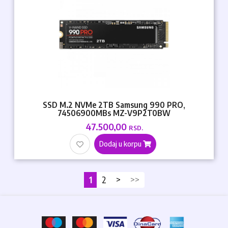
SSD M.2 NVMe 2TB Samsung 990 PRO,
74506900MBs MZ-V9P2T0BW
47.500,00
RSD.
Dodaj u korpu
1
2
>
>>