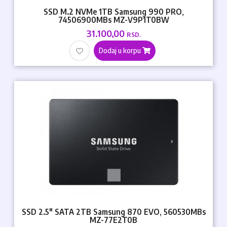
SSD M.2 NVMe 1TB Samsung 990 PRO,
74506900MBs MZ-V9P1T0BW
31.100,00
RSD.
Dodaj u korpu
SSD 2.5" SATA 2TB Samsung 870 EVO, 560530MBs
MZ-77E2T0B