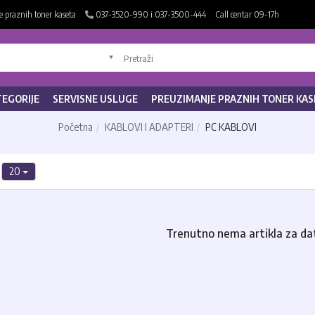
 praznih toner kaseta
037-3520-990 i 037-3500-444
Call centar 09-17h
TEGORIJE
SERVISNE USLUGE
PREUZIMANJE PRAZNIH TONER KAS
Početna
KABLOVI I ADAPTERI
PC KABLOVI
20
Trenutno nema artikla za da