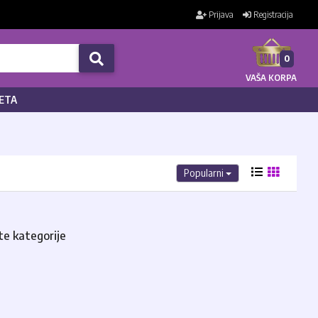
Prijava
Registracija
0
VAŠA KORPA
ETA
Popularni
te kategorije