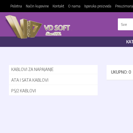
Početna
Način kupovine
Kontakt
O nama
Isporuka proizvoda
Preuzimanje
KA
KABLOVI ZA NAPAJANJE
UKUPNO: 0
ATA I SATA KABLOVI
PS/2 KABLOVI