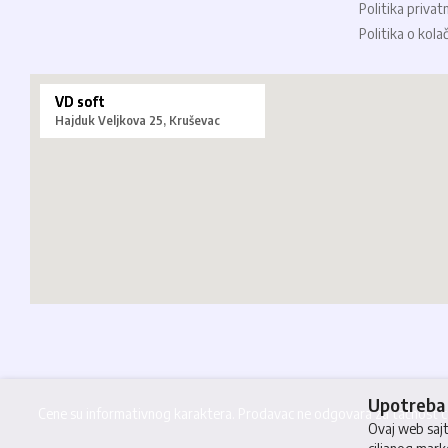
Politika privat
Politika o kola
VD soft
Hajduk Veljkova 25, Kruševac
Upotreba 
Cene su informativnog karaktera. Prodavac ne odgovara za tačnost cen
Ovaj web sajt 