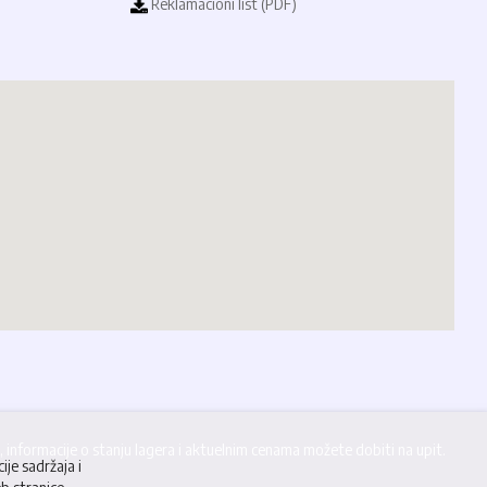
Reklamacioni list (PDF)
informacije o stanju lagera i aktuelnim cenama možete dobiti na upit.
ije sadržaja i