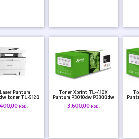
Laser Pantum
Toner Xprint TL-410X
To
dw toner TL-5120
Pantum P3010dw P3300dw
Pant
um DL-5120
M6700dw M7100dn
M
.400,00
3.600,00
RSD.
RSD.
M7100dw...