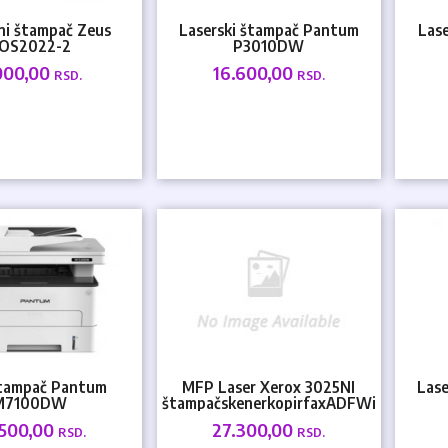
ni štampač Zeus
Laserski štampač Pantum
Las
OS2022-2
P3010DW
pi/200mms/58-
1200x1200dpi/350MHz/128MB/30ppm/U.
1200x
000,00
16.600,00
RSD.
RSD.
mm/USB/LAN
tampač Pantum
MFP Laser Xerox 3025NI
Las
M7100DW
štampačskenerkopirfaxADFWiFi
0dpi525MHz256MB33ppmADFUSB
.500,00
27.300,00
RSD.
RSD.
2.0...