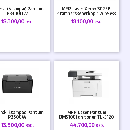
erski štampač Pantum
MFP Laser Xerox 3025BI
P3300DW
štampačskenerkopir wireless
..
1200dpi/350MHz/256MB/33ppm/U...
18.300,00
18.100,00
RSD.
RSD.
erski štampac Pantum
MFP Laser Pantum
P2500W
BM5100fdn toner TL-5120
drum DL-5120
13.900,00
44.700,00
RSD.
RSD.