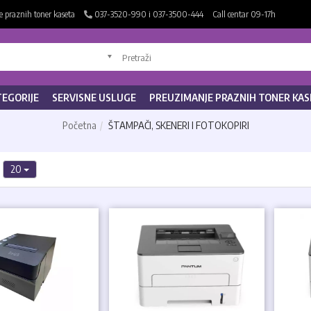
 praznih toner kaseta
037-3520-990 i 037-3500-444
Call centar 09-17h
TEGORIJE
SERVISNE USLUGE
PREUZIMANJE PRAZNIH TONER KAS
Početna
ŠTAMPAČI, SKENERI I FOTOKOPIRI
20