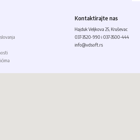
Kontaktirajte nas
Hajduk Veljkova 25, Kruševac
slovanja
037-3520-990 i 037-3500-444
info@vdsoft.rs
nosti
čićima