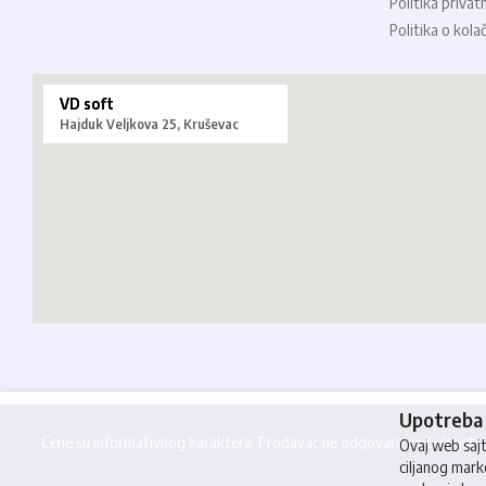
Politika privat
Politika o kola
VD soft
Hajduk Veljkova 25, Kruševac
Upotreba 
Cene su informativnog karaktera. Prodavac ne odgovara za tačnost cen
Ovaj web sajt 
ciljanog mark