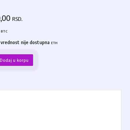
0,00
RSD.
4
BTC
 vrednost nije dostupna
ETH
Dodaj u korpu