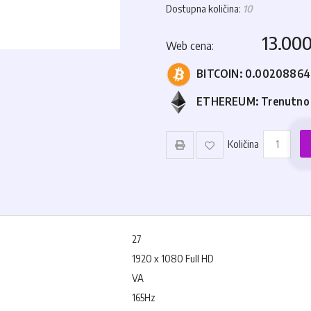
Dostupna količina:
10
13.00
Web cena:
BITCOIN:
0.0020886
ETHEREUM:
Trenutno
Količina
27
1920 x 1080 Full HD
VA
165Hz