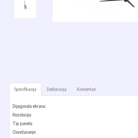
Specifikacija
Deklaracija
Komentari
Dijagonala ekrana:
Rezolucija:
Tip panela:
Osvežavanje: