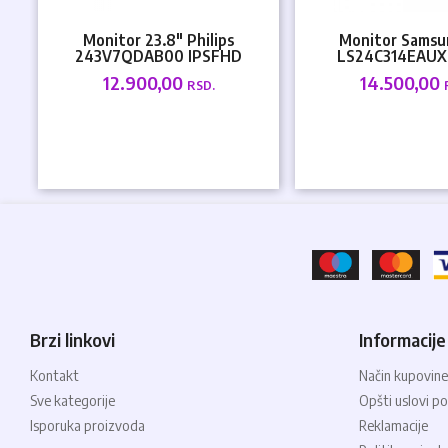
Monitor 23.8" Philips
Monitor Samsu
243V7QDAB00 IPSFHD
LS24C314EAUX
1920x1080250cdVGADVIHDMIzv...
1920x1080 5ms 75H
12.900,00
14.500,00
RSD.
Brzi linkovi
Informacije
Kontakt
Način kupovine
Sve kategorije
Opšti uslovi po
Isporuka proizvoda
Reklamacije