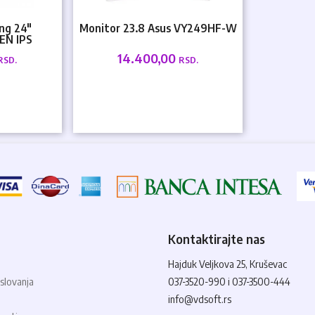
ng 24"
Monitor 23.8 Asus VY249HF-W
EN IPS
z HDMI VGA
14.400,00
RSD.
RSD.
Kontaktirajte nas
Hajduk Veljkova 25, Kruševac
slovanja
037-3520-990 i 037-3500-444
info@vdsoft.rs