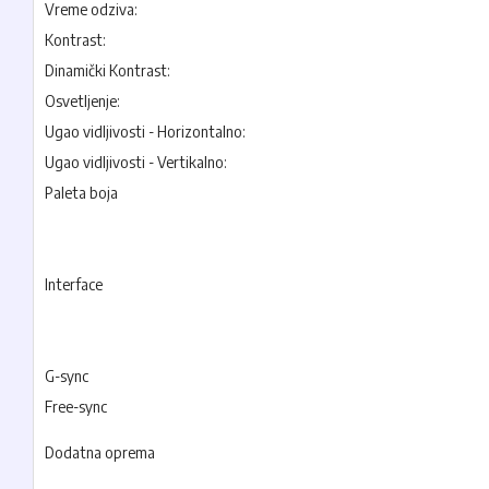
Vreme odziva:
Kontrast:
Dinamički Kontrast:
Osvetljenje:
Ugao vidljivosti - Horizontalno:
Ugao vidljivosti - Vertikalno:
Paleta boja
Interface
G-sync
Free-sync
Dodatna oprema