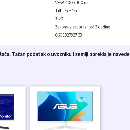
VESA: 100 x 100 mm
Tilt: -5∘~ 15∘
3.5KG
Zakonska saobraznost 2 godine
8606027927133
ča. Tačan podatak o uvozniku i zemlji porekla je naveden