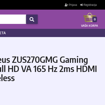
Prijava
Registracija
0
VAŠA KORPA
ETA
Zeus ZUS270GMG Gaming
ll HD VA 165 Hz 2ms HDMI
less