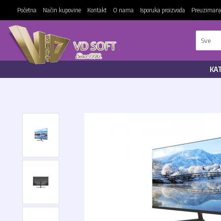
Početna
Način kupovine
Kontakt
O nama
Isporuka proizvoda
Preuzimanje
KA