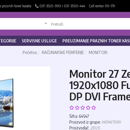
 praznih toner kaseta
037-3520-990 i 037-3500-444
Call centar 09-17h
TEGORIJE
SERVISNE USLUGE
PREUZIMANJE PRAZNIH TONER KAS
Početna
RAČUNARSKE PERIFERIJE
MONITORI
Monitor 27 
1920x1080 Fu
DP DVI Frame
Šifra: 64547
Proizvod iz grupe:
MONITORI
Proizvođač:
ZEUS