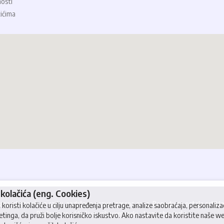
nosti
čićima
kolačića (eng. Cookies)
a iskazanih na sajtu, zadržava pravo izmena cena. Ponudu za ostale artikle, 
koristi kolačiće u cilju unapređenja pretrage, analize saobraćaja, personalizac
Plaćanje se isključivo vrši virmanski - bezgotovinski.
etinga, da pruži bolje korisničko iskustvo. Ako nastavite da koristite naše we