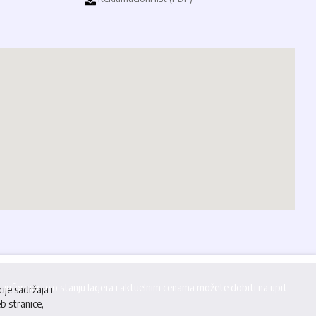
informacije o stanju lagera i aktuelnim cenama možete dobiti na upit.
ije sadržaja i
b stranice,