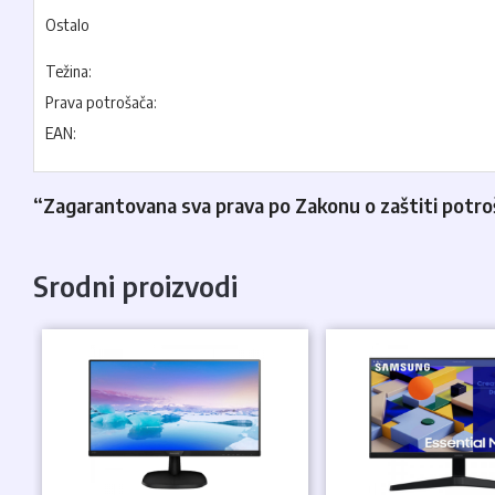
Ostalo
Težina:
Prava potrošača:
EAN:
“Zagarantovana sva prava po Zakonu o zaštiti potroša
Srodni proizvodi