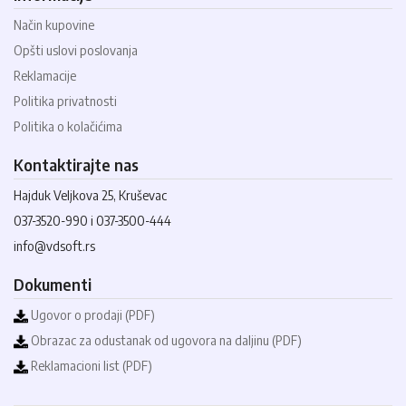
Način kupovine
Opšti uslovi poslovanja
Reklamacije
Politika privatnosti
Politika o kolačićima
Kontaktirajte nas
Hajduk Veljkova 25, Kruševac
037-3520-990 i 037-3500-444
info@vdsoft.rs
Dokumenti
Ugovor o prodaji (PDF)
Obrazac za odustanak od ugovora na daljinu (PDF)
Reklamacioni list (PDF)