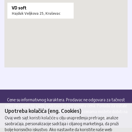
VD soft
Hajduk Veljkova 25, Kruševac
Cene su informativnog karaktera. Prodavac ne odgovara za tačnost
cena iskazanih na sajtu, zadržava pravo izmena cena. Ponudu za ostale
Upotreba kolačića (eng. Cookies)
artikle, informacije o stanju lagera i aktuelnim cenama možete dobiti na
upit. Plaćanje se isključivo vrši virmanski - bezgotovinski.
Ovaj web sajt koristi kolačiće u cilju unapređenja pretrage, analize
saobraćaja, personalizacije sadržaja i ciljanog marketinga, da pruži
bolje korisničko iskustvo. Ako nastavite da koristite naše web