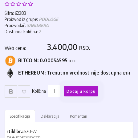
Šifra: 62283
Proizvod iz grupe:
PODLOGE
Proizvođač:
SANDBERG
Dostupna količina:
2
3.400,00
RSD.
Web cena:
BITCOIN:
0.00054595
BTC
ETHEREUM:
Trenutno vrednost nije dostupna
ETH
Količina
Dodaj u korpu
Specifikacija
Deklaracija
Komentari
rtikl br.:
520-27
EAN:
5705730520273