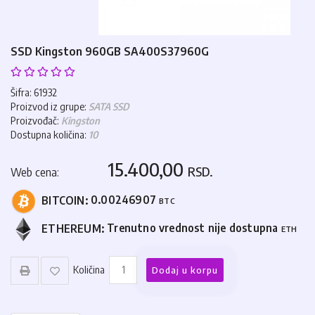
SSD Kingston 960GB SA400S37960G
Šifra: 61932
Proizvod iz grupe:
SATA SSD
Proizvođač:
Kingston
Dostupna količina:
10
15.400,00
RSD.
Web cena:
BITCOIN:
0.00246907
BTC
ETHEREUM:
Trenutno vrednost nije dostupna
ETH
Količina
Dodaj u korpu