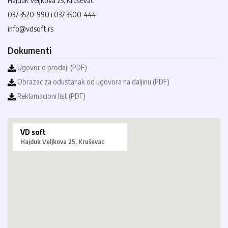
Hajduk Veljkova 25, Kruševac
037-3520-990 i 037-3500-444
info@vdsoft.rs
Dokumenti
Ugovor o prodaji (PDF)
Obrazac za odustanak od ugovora na daljinu (PDF)
Reklamacioni list (PDF)
VD soft
Hajduk Veljkova 25, Kruševac