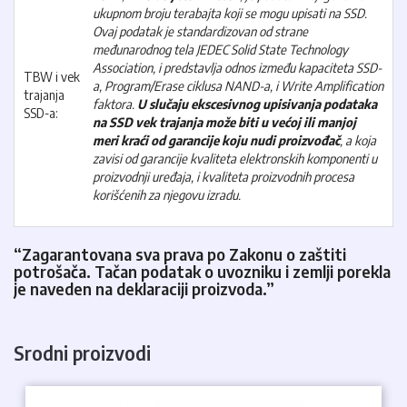
ukupnom broju terabajta koji se mogu upisati na SSD.
Ovaj podatak je standardizovan od strane
međunarodnog tela JEDEC Solid State Technology
Association, i predstavlja odnos između kapaciteta SSD-
TBW i vek
a, Program/Erase ciklusa NAND-a, i Write Amplification
trajanja
faktora.
U slučaju ekscesivnog upisivanja podataka
SSD-a:
na SSD vek trajanja može biti u većoj ili manjoj
meri kraći od garancije koju nudi proizvođač
, a koja
zavisi od garancije kvaliteta elektronskih komponenti u
proizvodnji uređaja, i kvaliteta proizvodnih procesa
korišćenih za njegovu izradu.
“Zagarantovana sva prava po Zakonu o zaštiti
potrošača. Tačan podatak o uvozniku i zemlji porekla
je naveden na deklaraciji proizvoda.”
Srodni proizvodi