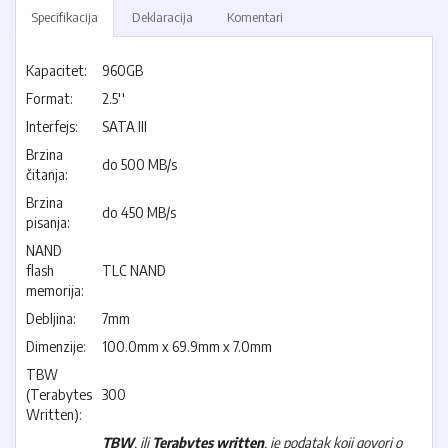
Specifikacija
Deklaracija
Komentari
Kapacitet:
960GB
Format:
2.5''
Interfejs:
SATA III
Brzina
do 500 MB/s
čitanja:
Brzina
do 450 MB/s
pisanja:
NAND
flash
TLC NAND
memorija:
Debljina:
7mm
Dimenzije:
100.0mm x 69.9mm x 7.0mm
TBW
(Terabytes
300
Written):
TBW
, ili
Terabytes written
, je podatak koji govori o