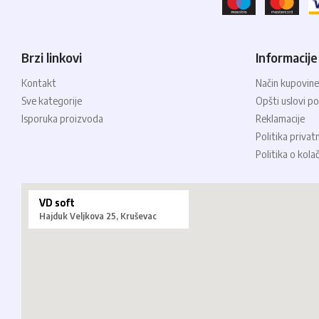
Brzi linkovi
Informacije
Kontakt
Način kupovine
Sve kategorije
Opšti uslovi po
Isporuka proizvoda
Reklamacije
Politika privat
Politika o kola
VD soft
Hajduk Veljkova 25, Kruševac