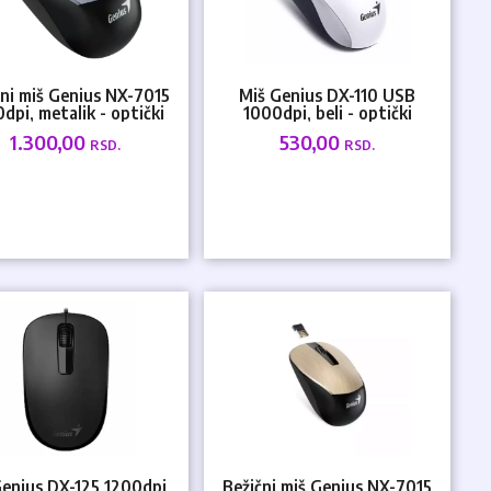
čni miš Genius NX-7015
Miš Genius DX-110 USB
dpi, metalik - optički
1000dpi, beli - optički
1.300,00
530,00
RSD.
RSD.
Genius DX-125 1200dpi,
Bežični miš Genius NX-7015