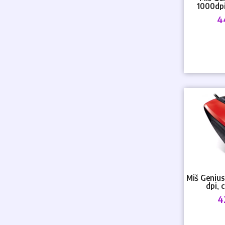
1000dpi,
4
Miš Geniu
dpi, 
4