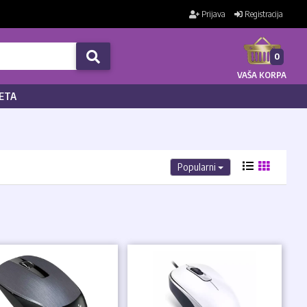
Prijava
Registracija
0
VAŠA KORPA
ETA
Popularni