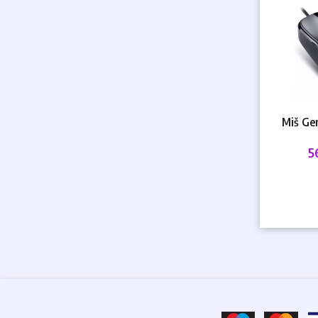
Miš Ge
5