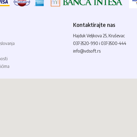
Kontaktirajte nas
Hajduk Veljkova 25, Kruševac
slovanja
037-3520-990 i 037-3500-444
info@vdsoft.rs
nosti
čićima