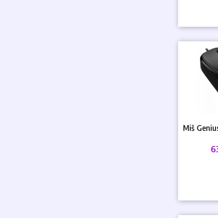
Miš Geniu
6