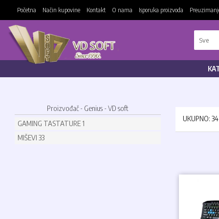
Početna
Način kupovine
Kontakt
O nama
Isporuka proizvoda
Preuzimanje
KA
Proizvođač - Genius - VD soft
UKUPNO: 3
GAMING TASTATURE
1
MIŠEVI
33