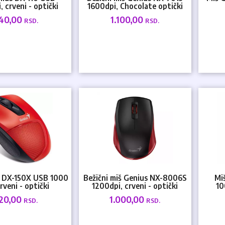
 crveni - optički
1600dpi, Chocolate optički
40,00
1.100,00
RSD.
RSD.
s DX-150X USB 1000
Bežični miš Genius NX-8006S
Mi
crveni - optički
1200dpi, crveni - optički
10
20,00
1.000,00
RSD.
RSD.