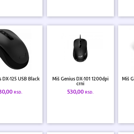
s DX-125 USB Black
Miš Genius DX-101 1200dpi
Miš G
crni
30,00
530,00
RSD.
RSD.