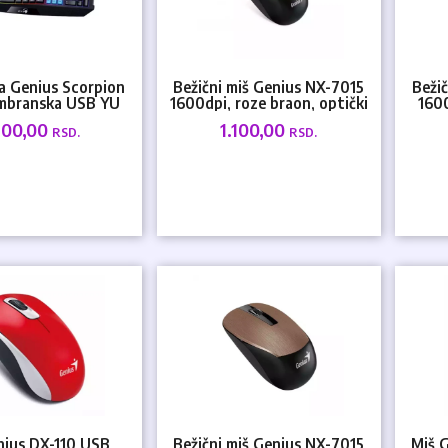
a Genius Scorpion
Bežični miš Genius NX-7015
Beži
mbranska USB YU
1600dpi, roze braon, optički
1600
700,00
1.100,00
RSD.
RSD.
nius DX-110 USB
Bežični miš Genius NX-7015
Miš 