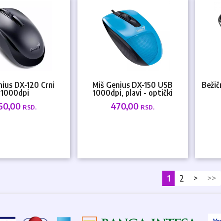
nius DX-120 Crni
Miš Genius DX-150 USB
Bežič
1000dpi
1000dpi, plavi - optički
60,00
470,00
RSD.
RSD.
1
2
>
>>