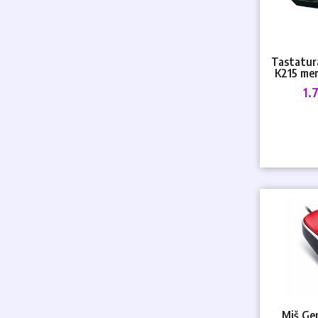
Tastatur
K215 me
1.
Miš Ge