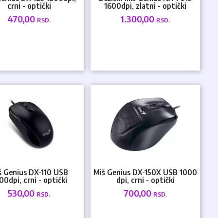
crni - optički
1600dpi, zlatni - optički
470,00
1.300,00
RSD.
RSD.
š Genius DX-110 USB
Miš Genius DX-150X USB 1000
00dpi, crni - optički
dpi, crni - optički
530,00
700,00
RSD.
RSD.