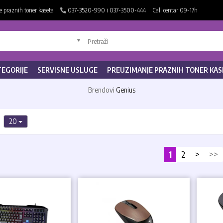
 praznih toner kaseta
037-3520-990 i 037-3500-444
Call centar 09-17h
TEGORIJE
SERVISNE USLUGE
PREUZIMANJE PRAZNIH TONER KAS
Brendovi
Genius
4
20
1
2
>
>>