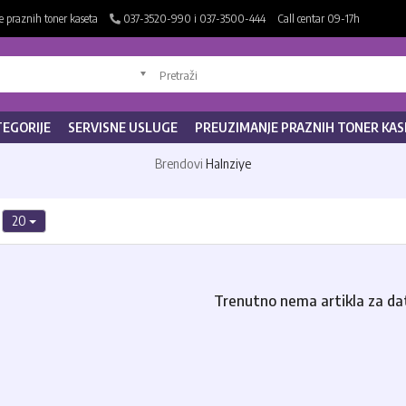
 praznih toner kaseta
037-3520-990 i 037-3500-444
Call centar 09-17h
TEGORIJE
SERVISNE USLUGE
PREUZIMANJE PRAZNIH TONER KAS
Brendovi
Halnziye
20
Trenutno nema artikla za da