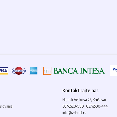
Kontaktirajte nas
Hajduk Veljkova 25, Kruševac
slovanja
037-3520-990 i 037-3500-444
info@vdsoft.rs