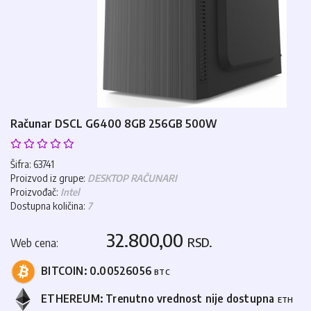
Računar DSCL G6400 8GB 256GB 500W
Šifra: 63741
Proizvod iz grupe:
DESKTOP RAČUNARI
Proizvođač:
Intel
Dostupna količina:
7
32.800,00
RSD.
Web cena:
BITCOIN:
0.00526056
BTC
ETHEREUM:
Trenutno vrednost nije dostupna
ETH