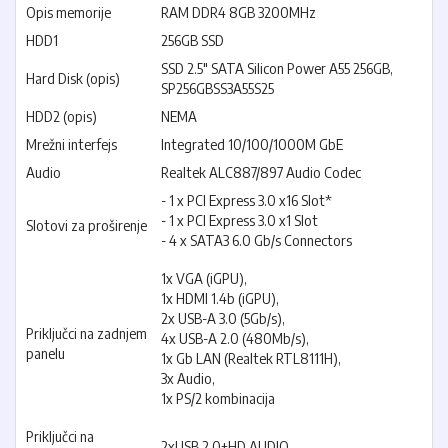
Opis memorije
RAM DDR4 8GB 3200MHz
HDD1
256GB SSD
SSD 2.5" SATA Silicon Power A55 256GB,
Hard Disk (opis)
SP256GBSS3A55S25
HDD2 (opis)
NEMA
Mrežni interfejs
Integrated 10/100/1000M GbE
Audio
Realtek ALC887/897 Audio Codec
- 1 x PCI Express 3.0 x16 Slot*
- 1 x PCI Express 3.0 x1 Slot
Slotovi za proširenje
- 4 x SATA3 6.0 Gb/s Connectors
1x VGA (iGPU),
1x HDMI 1.4b (iGPU),
2x USB-A 3.0 (5Gb/s),
Priključci na zadnjem
4x USB-A 2.0 (480Mb/s),
panelu
1x Gb LAN (Realtek RTL8111H),
3x Audio,
1x PS/2 kombinacija
Priključci na
2xUSB 2.0+HD AUDIO