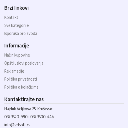
Brzi linkovi
Kontakt
Sve kategorije
Isporuka proizvoda
Informacije
Način kupovine
Opšti uslovi poslovanja
Reklamacije
Politika privatnosti
Politika o kolačićima
Kontaktirajte nas
Hajduk Veljkova 25, Kruševac
037-3520-990 i 037-3500-444
info@vdsoft.rs