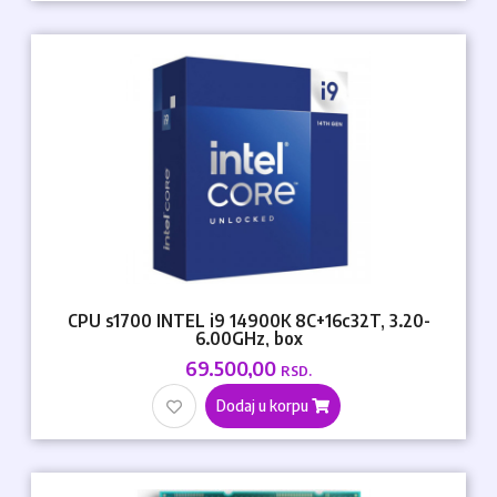
CPU s1700 INTEL i9 14900K 8C+16c32T, 3.20-
6.00GHz, box
69.500,00
RSD.
Dodaj u korpu